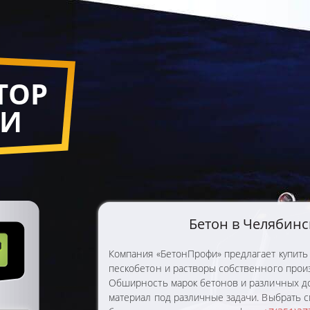
ТОР
ТИ
Бетон в Челябинс
Компания «БетонПрофи» предлагает купить
пескобетон и растворы собственного прои
Обширность марок бетонов и различных до
материал под различные задачи. Выбрать 