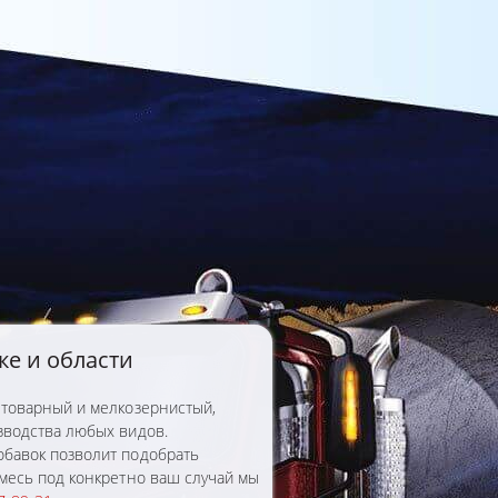
ке и области
 товарный и мелкозернистый,
зводства любых видов.
бавок позволит подобрать
смесь под конкретно ваш случай мы