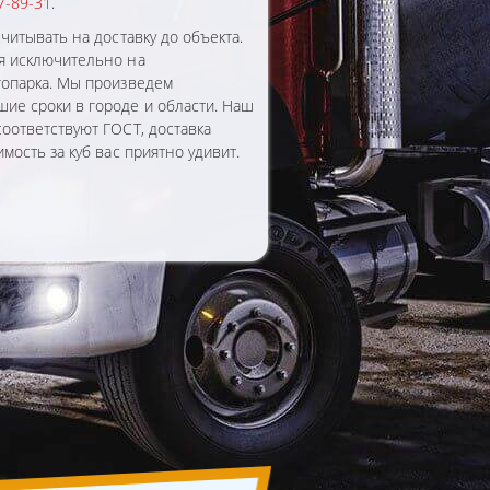
7-89-31
.
читывать на доставку до объекта.
я исключительно на
топарка. Мы произведем
ие сроки в городе и области. Наш
оответствуют ГОСТ, доставка
мость за куб вас приятно удивит.