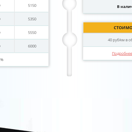
0
5150
В налич
0
5350
СТОИМО
0
5550
40 руб/км в 
0
6000
Подробне
2%