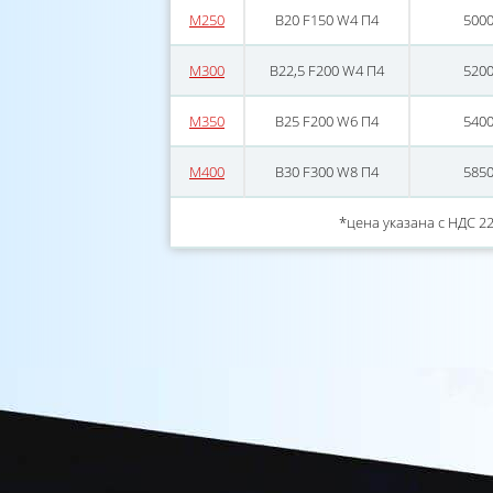
М250
В20 F150 W4 П4
500
М300
В22,5 F200 W4 П4
520
М350
В25 F200 W6 П4
540
М400
В30 F300 W8 П4
585
*цена указана с НДС 2