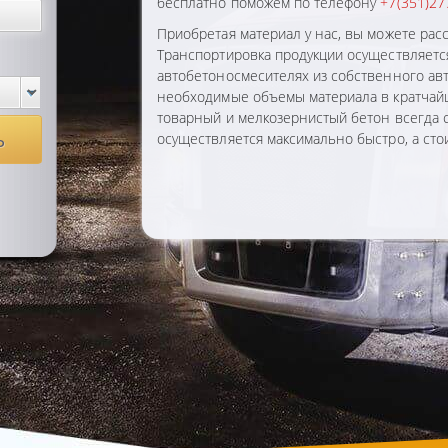
бесплатно поможем по телефону
+7(351)27
Приобретая материал у нас, вы можете расс
Транспортировка продукции осуществляетс
автобетоносмесителях из собственного ав
необходимые объемы материала в кратчайш
товарный и мелкозернистый бетон всегда с
осуществляется максимально быстро, а стои