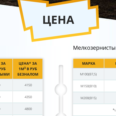
ЦЕНА
Мелкозернистый
 ЗА
ЦЕНА* ЗА
МАРКА
3
РУБ
1М
В РУБ
НЫМИ
БЕЗНАЛОМ
М100(В7,5)
0
4150
М150(В10)
0
4350
М200(В15)
0
4800
*ц