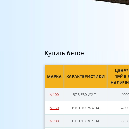
Купить бетон
ЦЕНА*
3
МАРКА
ХАРАКТЕРИСТИКИ
1М
В 
НАЛИЧ
М100
В7,5 F50 W2 П4
400
М150
В10 F100 W4 П4
420
М200
В15 F150 W4 П4
465