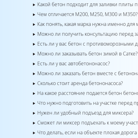
Какой бетон подходит для заливки плиты 
Чем отличается М200, М250, М300 и М350?
Как понять, какая марка нужна именно для 
Можно ли получить консультацию перед з
Есть ли у вас бетон с противоморозными 
Можно ли заказывать бетон зимой в Сатке?
Есть ли у вас автобетононасос?
Можно ли заказать бетон вместе с бетоно
Сколько стоит аренда бетононасоса?
На какое расстояние подается бетон бето
Что нужно подготовить на участке перед 
Нужен ли удобный подъезд для миксера?
Сможет ли миксер подъехать к моему участк
Что делать, если на объекте плохая дорога