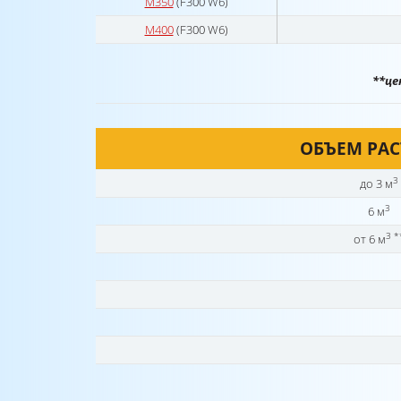
М350
(F300 W6)
М400
(F300 W6)
**це
ОБЪЕМ РА
3
до 3 м
3
6 м
3 *
от 6 м