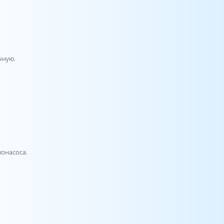
чную.
нонасоса.