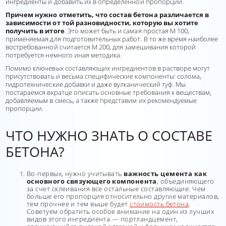
ингредиенты и добавить их в определенной пропорции.
Причем нужно отметить, что состав бетона различается в
зависимости от той разновидности, которую вы хотите
получить в итоге
. Это может быть и самая простая М 100,
применяемая для подготовительных работ. В то же время наиболее
востребованной считается М 200, для замешивания которой
потребуется немного иная методика.
Помимо ключевых составляющих ингредиентов в растворе могут
присутствовать и весьма специфические компоненты: солома,
гидротехнические добавки и даже вулканический туф. Мы
постараемся вкратце описать основные требования к веществам,
добавляемым в смесь, а также представим их рекомендуемые
пропорции.
ЧТО НУЖНО ЗНАТЬ О СОСТАВЕ
БЕТОНА?
Во-первых, нужно учитывать
важность цемента как
основного связующего компонента
, объединяющего
за счет склеивания все остальные составляющие. Чем
больше его пропорция относительно другие материалов,
тем прочнее и тем выше будет
стоимость бетона
.
Советуем обратить особое внимание на один из лучших
видов этого ингредиента — портландцемент,