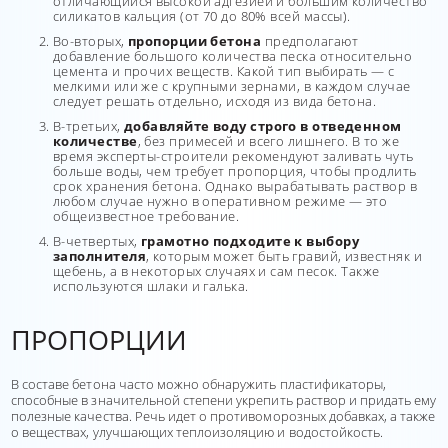
отличающийся высокой адгезией и большим количество
силикатов кальция (от 70 до 80% всей массы).
Во-вторых,
пропорции бетона
предполагают
добавление большого количества песка относительно
цемента и прочих веществ. Какой тип выбирать — с
мелкими или же с крупными зернами, в каждом случае
следует решать отдельно, исходя из вида бетона.
В-третьих,
добавляйте воду строго в отведенном
количестве
, без примесей и всего лишнего. В то же
время эксперты-строители рекомендуют заливать чуть
больше воды, чем требует пропорция, чтобы продлить
срок хранения бетона. Однако вырабатывать раствор в
любом случае нужно в оперативном режиме — это
общеизвестное требование.
В-четвертых,
грамотно подходите к выбору
заполнителя
, которым может быть гравий, известняк и
щебень, а в некоторых случаях и сам песок. Также
используются шлаки и галька.
ПРОПОРЦИИ
В составе бетона часто можно обнаружить пластификаторы,
способные в значительной степени укрепить раствор и придать ему
полезные качества. Речь идет о противоморозных добавках, а также
о веществах, улучшающих теплоизоляцию и водостойкость.