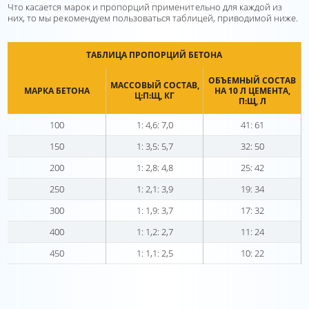
Что касается марок и пропорций применительно для каждой из
них, то мы рекомендуем пользоваться таблицей, приводимой ниже.
ТАБЛИЦА ПРОПОРЦИЙ БЕТОНА
ОБЪЕМНЫЙ СОСТАВ
МАССОВЫЙ СОСТАВ,
МАРКА БЕТОНА
НА 10 Л ЦЕМЕНТА,
Ц:П:Щ, КГ
П:Щ, Л
100
1: 4,6: 7,0
41: 61
150
1: 3,5: 5,7
32: 50
200
1: 2,8: 4,8
25: 42
250
1: 2,1: 3,9
19: 34
300
1: 1,9: 3,7
17: 32
400
1: 1,2: 2,7
11: 24
450
1: 1,1: 2,5
10: 22