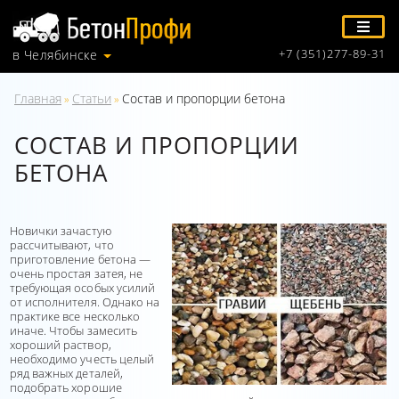
+7 (351)277-89-31
в Челябинске
Главная
Статьи
Состав и пропорции бетона
»
»
СОСТАВ И ПРОПОРЦИИ
БЕТОНА
Новички зачастую
рассчитывают, что
приготовление бетона —
очень простая затея, не
требующая особых усилий
от исполнителя. Однако на
практике все несколько
иначе. Чтобы замесить
хороший раствор,
необходимо учесть целый
ряд важных деталей,
подобрать хорошие