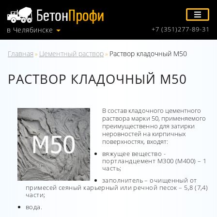
+7 (351)277-89-31
в Челябинске
Главная
Цементный раствор
Раствор кладочный М50
»
»
РАСТВОР КЛАДОЧНЫЙ М50
В состав кладочного цементного
раствора марки 50, применяемого
преимущественно для затирки
неровностей на кирпичных
поверхностях, входят:
вяжущее вещество -
портландцемент М300 (М400) – 1
часть;
заполнитель – очищенный от
примесей сеяный карьерный или речной песок – 5,8 (7,4)
части;
вода.