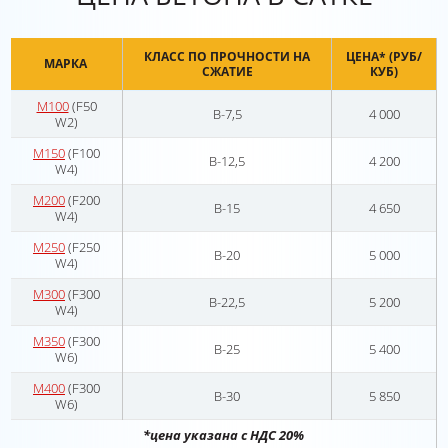
КЛАСС ПО ПРОЧНОСТИ НА
ЦЕНА* (РУБ/
МАРКА
СЖАТИЕ
КУБ)
М100
(
F50
В-7,5
4 000
W2)
М150
(
F100
В-12,5
4 200
W4)
М200
(F200
В-15
4 650
W4)
М250
(F250
В-20
5 000
W4)
М300
(F300
В-22,5
5 200
W4)
М350
(F300
В-25
5 400
W6)
М400
(F300
В-30
5 850
W6)
*цена указана с НДС 20%