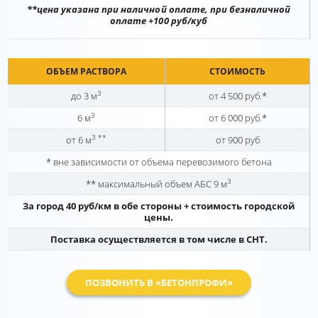
**цена указана при наличной оплате, при безналичной
оплате +100 руб/куб
ОБЪЕМ РАСТВОРА
СТОИМОСТЬ
3
до 3 м
от 4 500 руб.*
3
6 м
от 6 000 руб.*
3 **
от 6 м
от 900 руб
* вне зависимости от объема перевозимого бетона
3
** максимальный объем АБС 9 м
За город 40 руб/км в обе стороны + стоимость городской
цены.
Поставка осуществляется в том числе в СНТ.
ПОЗВОНИТЬ В «БЕТОНПРОФИ»